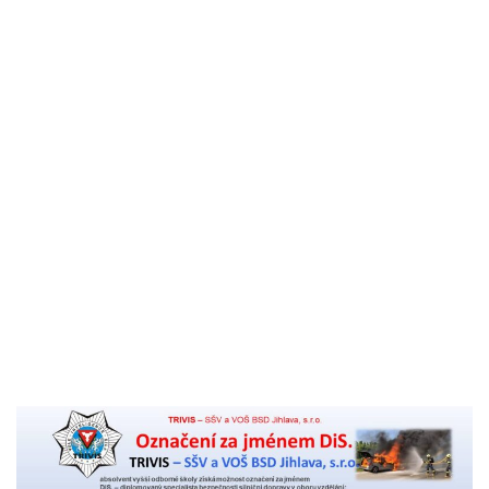
Komenský
Akreditace VOŠ BSD
Výroční zpráva školy
Pro studenty
Učební plány studia VOŠ a žádost pro uznání praxe
KS
Organizace školního roku 2026/27 – VOŠ
Rozvrhy
Pedagogický sbor
Stravování a ubytování
Témata absolventských prací
Pro uchazeče
Přihláška na VOŠ
Titul DiS. za 2 roky pro studenty oboru Bezpečnostně
právní činnost
Přijímací řízení
Zahájení školního roku
Školné
Kontakt
Aktuality