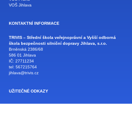
VOŠ Jihlava
KONTAKTNÍ INFORMACE
TRIVIS – Střední škola veřejnoprávní a Vyšší odborná
škola bezpečnosti silniční dopravy Jihlava, s.r.o.
Brněnská 2386/68
586 01 Jihlava
IČ: 27711234
tel: 567215764
jihlava@trivis.cz
UŽITEČNÉ ODKAZY
Facebook
Bakaláři
SŠ Jihlava
Školní e-mail
Rozvrhy