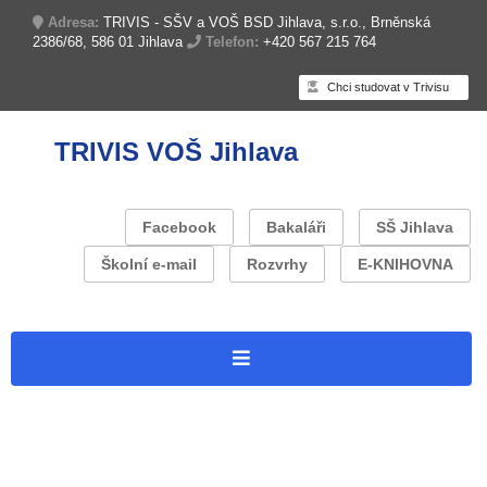
Adresa:
TRIVIS - SŠV a VOŠ BSD Jihlava, s.r.o., Brněnská
2386/68, 586 01 Jihlava
Telefon:
+420 567 215 764
Chci studovat v Trivisu
TRIVIS VOŠ Jihlava
Facebook
Bakaláři
SŠ Jihlava
Školní e-mail
Rozvrhy
E-KNIHOVNA
Úvodní stránka
O škole
Zapojení do projektů
Projekt: Trivis Jihlava – Operační program Jan Amos