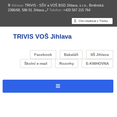
Adresa:
TRIVIS - SŠV a VOŠ BSD Jihlava, s.r.o., Brněnská
2386/68, 586 01 Jihlava
Telefon:
+420 567 215 764
Chci studovat v Trivisu
TRIVIS VOŠ Jihlava
Facebook
Bakaláři
SŠ Jihlava
Školní e-mail
Rozvrhy
E-KNIHOVNA
Úvodní stránka
O škole
Zapojení do projektů
Projekt: Trivis Jihlava – Operační program Jan Amos