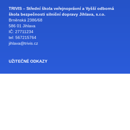
TRIVIS – Střední škola veřejnoprávní a Vyšší odborná
škola bezpečnosti silniční dopravy Jihlava, s.r.o.
Brněnská 2386/68
586 01 Jihlava
IČ: 27711234
tel: 567215764
jihlava@trivis.cz
UŽITEČNÉ ODKAZY
Facebook
Bakaláři
SŠ Jihlava
Školní e-mail
Rozvrhy
E-KNIHOVNA