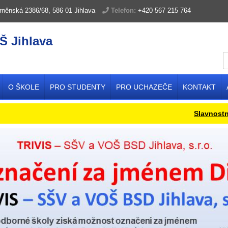
rněnská 2386/68, 586 01 Jihlava
Telefon:
+420 567 215 764
Š Jihlava
O ŠKOLE
PRO STUDENTY
PRO UCHAZEČE
KONTAKT
Slavnostní pře