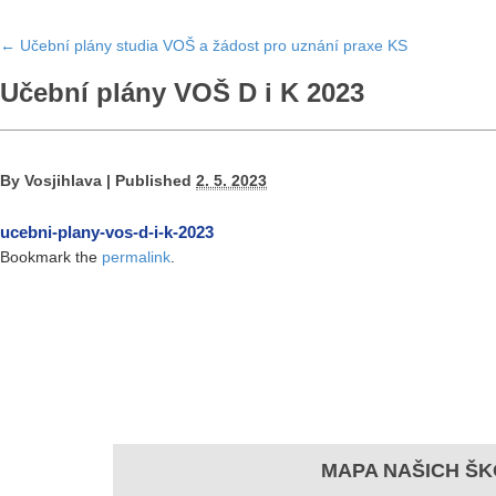
←
Učební plány studia VOŠ a žádost pro uznání praxe KS
Učební plány VOŠ D i K 2023
By
Vosjihlava
|
Published
2. 5. 2023
ucebni-plany-vos-d-i-k-2023
Bookmark the
permalink
.
MAPA NAŠICH ŠK