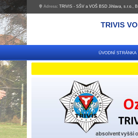
Adresa:
TRIVIS - SŠV a VOŠ BSD Jihlava, s.r.o., B
TRIVIS VO
ÚVODNÍ STRÁNKA