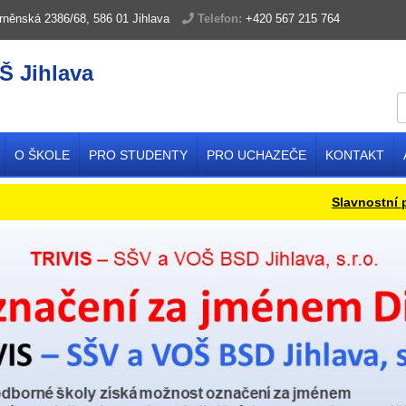
rněnská 2386/68, 586 01 Jihlava
Telefon:
+420 567 215 764
Š Jihlava
O ŠKOLE
PRO STUDENTY
PRO UCHAZEČE
KONTAKT
Slavnostní před