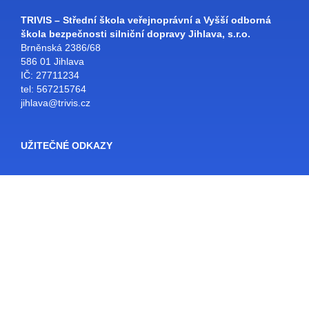
TRIVIS – Střední škola veřejnoprávní a Vyšší odborná
škola bezpečnosti silniční dopravy Jihlava, s.r.o.
Brněnská 2386/68
586 01 Jihlava
IČ: 27711234
tel: 567215764
jihlava@trivis.cz
UŽITEČNÉ ODKAZY
Facebook
Bakaláři
SŠ Jihlava
Školní e-mail
Rozvrhy
E-KNIHOVNA