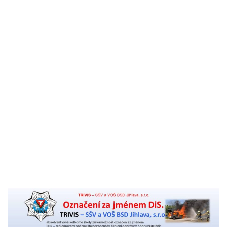
Komenský
Akreditace VOŠ BSD
Výroční zpráva školy
Pro studenty
Učební plány studia VOŠ a žádost pro uznání praxe
KS
Organizace školního roku 2026/27 – VOŠ
Rozvrhy
Pedagogický sbor
Stravování a ubytování
Témata absolventských prací
Pro uchazeče
Přihláška na VOŠ
Titul DiS. za 2 roky pro studenty oboru Bezpečnostně
právní činnost
Přijímací řízení
Zahájení školního roku
Školné
Kontakt
Aktuality