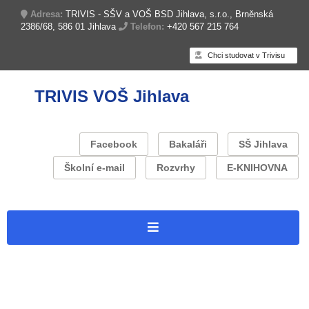
Adresa:
TRIVIS - SŠV a VOŠ BSD Jihlava, s.r.o., Brněnská
2386/68, 586 01 Jihlava
Telefon:
+420 567 215 764
Chci studovat v Trivisu
TRIVIS VOŠ Jihlava
Facebook
Bakaláři
SŠ Jihlava
Školní e-mail
Rozvrhy
E-KNIHOVNA
Úvodní stránka
O škole
Zapojení do projektů
Projekt: Trivis Jihlava – Operační program Jan Amos