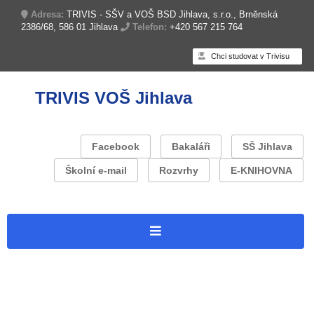
Adresa:
TRIVIS - SŠV a VOŠ BSD Jihlava, s.r.o., Brněnská
2386/68, 586 01 Jihlava
Telefon:
+420 567 215 764
Chci studovat v Trivisu
TRIVIS VOŠ Jihlava
Facebook
Bakaláři
SŠ Jihlava
Školní e-mail
Rozvrhy
E-KNIHOVNA
Úvodní stránka
O škole
Zapojení do projektů
Projekt: Trivis Jihlava – Operační program Jan Amos