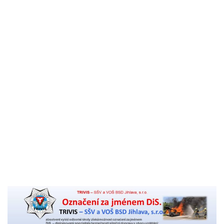
Komenský
Akreditace VOŠ BSD
Výroční zpráva školy
Pro studenty
Učební plány studia VOŠ a žádost pro uznání praxe
KS
Organizace školního roku 2026/27 – VOŠ
Rozvrhy
Pedagogický sbor
Stravování a ubytování
Témata absolventských prací
Pro uchazeče
Přihláška na VOŠ
Titul DiS. za 2 roky pro studenty oboru Bezpečnostně
právní činnost
Přijímací řízení
Zahájení školního roku
Školné
Kontakt
Aktuality