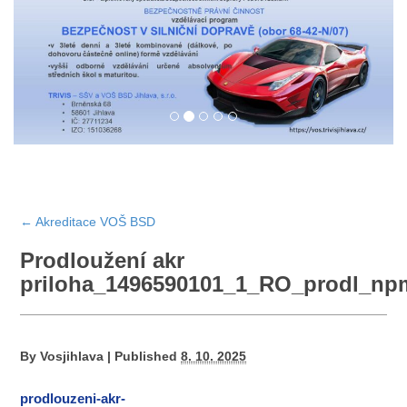
←
Akreditace VOŠ BSD
Prodloužení akr
priloha_1496590101_1_RO_prodl_np
By
Vosjihlava
|
Published
8. 10. 2025
prodlouzeni-akr-