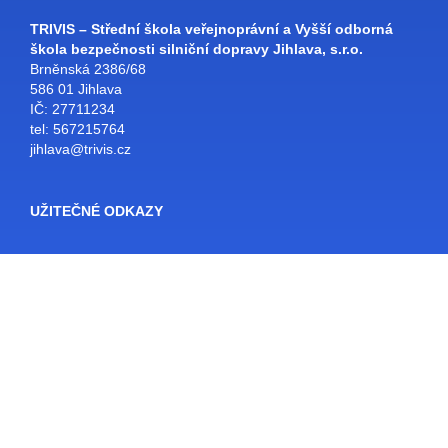
TRIVIS – Střední škola veřejnoprávní a Vyšší odborná
škola bezpečnosti silniční dopravy Jihlava, s.r.o.
Brněnská 2386/68
586 01 Jihlava
IČ: 27711234
tel: 567215764
jihlava@trivis.cz
UŽITEČNÉ ODKAZY
Facebook
Bakaláři
SŠ Jihlava
Školní e-mail
Rozvrhy
E-KNIHOVNA