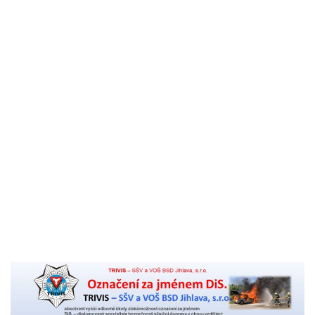
Komenský
Akreditace VOŠ BSD
Výroční zpráva školy
Pro studenty
Učební plány studia VOŠ a žádost pro uznání praxe
KS
Organizace školního roku 2026/27 – VOŠ
Rozvrhy
Pedagogický sbor
Stravování a ubytování
Témata absolventských prací
Pro uchazeče
Přihláška na VOŠ
Titul DiS. za 2 roky pro studenty oboru Bezpečnostně
právní činnost
Přijímací řízení
Zahájení školního roku
Školné
Kontakt
Aktuality