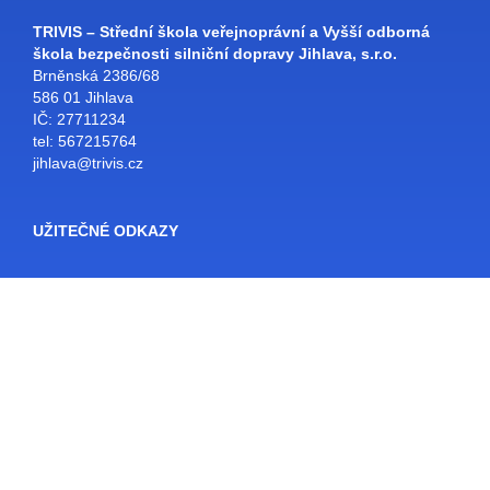
TRIVIS – Střední škola veřejnoprávní a Vyšší odborná
škola bezpečnosti silniční dopravy Jihlava, s.r.o.
Brněnská 2386/68
586 01 Jihlava
IČ: 27711234
tel: 567215764
jihlava@trivis.cz
UŽITEČNÉ ODKAZY
Facebook
Bakaláři
SŠ Jihlava
Školní e-mail
Rozvrhy
E-KNIHOVNA