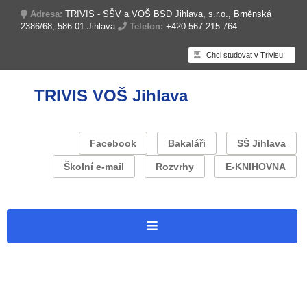
Adresa:
TRIVIS - SŠV a VOŠ BSD Jihlava, s.r.o., Brněnská
2386/68, 586 01 Jihlava
Telefon:
+420 567 215 764
Chci studovat v Trivisu
TRIVIS VOŠ Jihlava
Facebook
Bakaláři
SŠ Jihlava
Školní e-mail
Rozvrhy
E-KNIHOVNA
Úvodní stránka
O škole
Zapojení do projektů
Projekt: Trivis Jihlava – Operační program Jan Amos