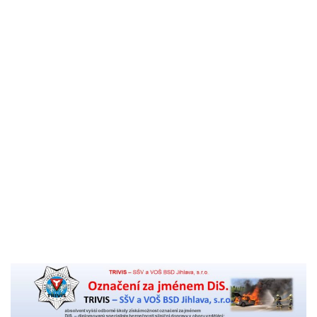
Komenský
Akreditace VOŠ BSD
Výroční zpráva školy
Pro studenty
Učební plány studia VOŠ a žádost pro uznání praxe
KS
Organizace školního roku 2026/27 – VOŠ
Rozvrhy
Pedagogický sbor
Stravování a ubytování
Témata absolventských prací
Pro uchazeče
Přihláška na VOŠ
Titul DiS. za 2 roky pro studenty oboru Bezpečnostně
právní činnost
Přijímací řízení
Zahájení školního roku
Školné
Kontakt
Aktuality