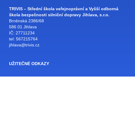
TRIVIS – Střední škola veřejnoprávní a Vyšší odborná
škola bezpečnosti silniční dopravy Jihlava, s.r.o.
Brněnská 2386/68
586 01 Jihlava
IČ: 27711234
tel: 567215764
jihlava@trivis.cz
UŽITEČNÉ ODKAZY
Facebook
Bakaláři
SŠ Jihlava
Školní e-mail
Rozvrhy
E-KNIHOVNA