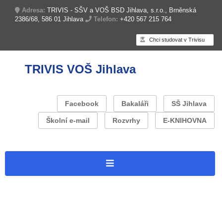
Adresa:
TRIVIS - SŠV a VOŠ BSD Jihlava, s.r.o., Brněnská
2386/68, 586 01 Jihlava
Telefon:
+420 567 215 764
Chci studovat v Trivisu
TRIVIS VOŠ Jihlava
Facebook
Bakaláři
SŠ Jihlava
Školní e-mail
Rozvrhy
E-KNIHOVNA
Úvodní stránka
O škole
Zapojení do projektů
Projekt: Trivis Jihlava – Operační program Jan Amos