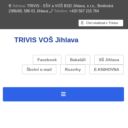
Adresa:
TRIVIS - SŠV a VOŠ BSD Jihlava, s.r.o., Brněnská
2386/68, 586 01 Jihlava
Telefon:
+420 567 215 764
Chci studovat v Trivisu
TRIVIS VOŠ Jihlava
Facebook
Bakaláři
SŠ Jihlava
Školní e-mail
Rozvrhy
E-KNIHOVNA
Úvodní stránka
O škole
Zapojení do projektů
Projekt: Trivis Jihlava – Operační program Jan Amos