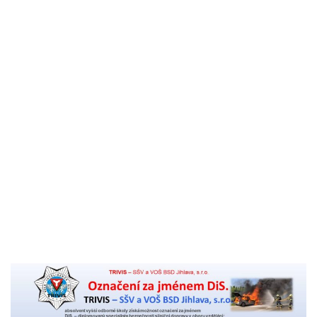
Komenský
Akreditace VOŠ BSD
Výroční zpráva školy
Pro studenty
Učební plány studia VOŠ a žádost pro uznání praxe
KS
Organizace školního roku 2026/27 – VOŠ
Rozvrhy
Pedagogický sbor
Stravování a ubytování
Témata absolventských prací
Pro uchazeče
Přihláška na VOŠ
Titul DiS. za 2 roky pro studenty oboru Bezpečnostně
právní činnost
Přijímací řízení
Zahájení školního roku
Školné
Kontakt
Aktuality