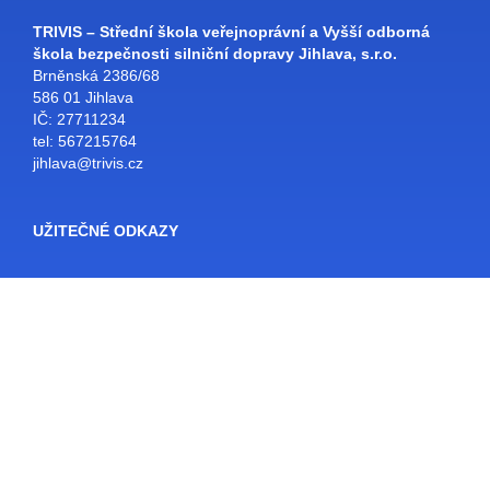
TRIVIS – Střední škola veřejnoprávní a Vyšší odborná
škola bezpečnosti silniční dopravy Jihlava, s.r.o.
Brněnská 2386/68
586 01 Jihlava
IČ: 27711234
tel: 567215764
jihlava@trivis.cz
UŽITEČNÉ ODKAZY
Facebook
Bakaláři
SŠ Jihlava
Školní e-mail
Rozvrhy
E-KNIHOVNA